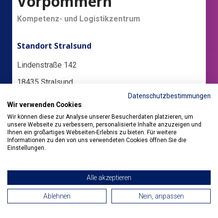
Vorpommern
Kompetenz- und Logistikzentrum
Standort Stralsund
Lindenstraße 142
18435 Stralsund
Datenschutzbestimmungen
Telefon:
03831 395329
Wir verwenden Cookies
E-Mail:
mv@butze.de
Wir können diese zur Analyse unserer Besucherdaten platzieren, um
unsere Webseite zu verbessern, personalisierte Inhalte anzuzeigen und
Ihnen ein großartiges Webseiten-Erlebnis zu bieten. Für weitere
Informationen zu den von uns verwendeten Cookies öffnen Sie die
Einstellungen.
Alle akzeptieren
Ablehnen
Nein, anpassen