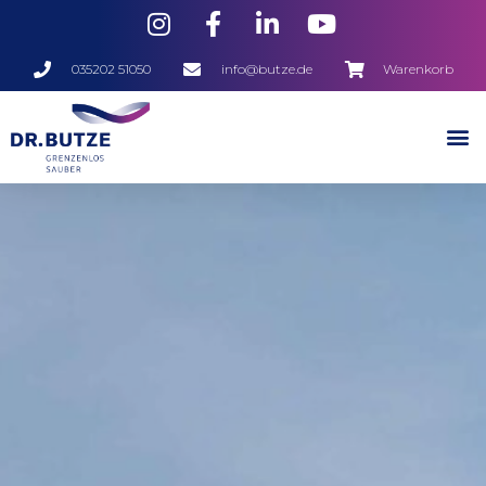
035202 51050
info@butze.de
Warenkorb