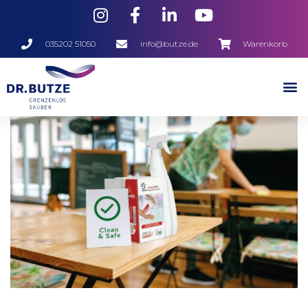
035202 51050
info@butze.de
Warenkorb