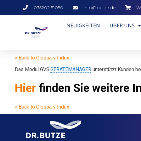
035202 51050
info@butze.de
W
NEUIGKEITEN
ÜBER UNS
« Back to Glossary Index
Das Modul GVS
GERÄTEMANAGER
unterstützt Kunden be
Hier
finden Sie weiter
« Back to Glossary Index