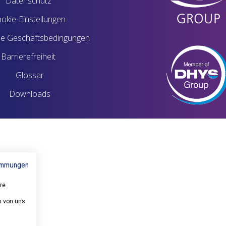
Datenschutz
okie-Einstellungen
ne Geschäftsbedingungen
Barrierefreiheit
Glossar
Downloads
immungen
re
n von uns